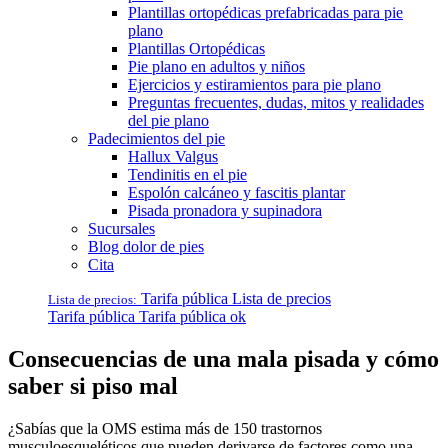
Plantillas ortopédicas prefabricadas para pie
plano
Plantillas Ortopédicas
Pie plano en adultos y niños
Ejercicios y estiramientos para pie plano
Preguntas frecuentes, dudas, mitos y realidades
del pie plano
Padecimientos del pie
Hallux Valgus
Tendinitis en el pie
Espolón calcáneo y fascitis plantar
Pisada pronadora y supinadora
Sucursales
Blog dolor de pies
Cita
Tarifa pública
Lista de precios
Lista de precios:
Tarifa pública
Tarifa pública ok
Consecuencias de una mala pisada y cómo
saber si piso mal
¿Sabías que la OMS estima más de 150 trastornos
musculoesqueléticos que pueden derivarse de factores como una