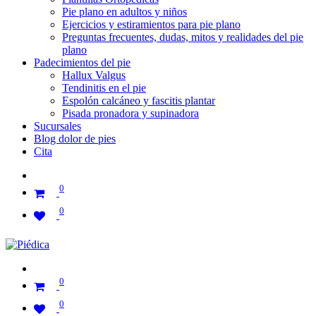
Pie plano en adultos y niños
Ejercicios y estiramientos para pie plano
Preguntas frecuentes, dudas, mitos y realidades del pie
plano
Padecimientos del pie
Hallux Valgus
Tendinitis en el pie
Espolón calcáneo y fascitis plantar
Pisada pronadora y supinadora
Sucursales
Blog dolor de pies
Cita
0
0
0
0