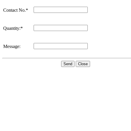
Aviso de Priva
c
idad
Acerca de nosotros
Somos un equipo de profesionales que compartimos la misión de
contribuir a que más personas caminen sin dolor, por ello
introdujimos en el 2002 la tecnología más avanzada en sistemas para
el análisis de las presiones plantares y de mediciones
optoelectrónicas para valoración postural. Creemos firmemente en
que nuestra tecnología y procesos contribuyen cuantitativa y
cualitativamente en el bienestar integral del individuo.
Contacte con nosotros
Contáctanos por WhatsApp
hola@piedica.com
55 2906 7754
Síganos