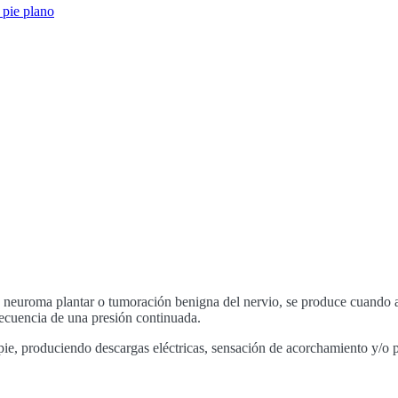
 pie plano
NEUROMA DE MORTON
euroma plantar o tumoración benigna del nervio, se produce cuando alg
secuencia de una presión continuada.
 pie, produciendo descargas eléctricas, sensación de acorchamiento y/o 