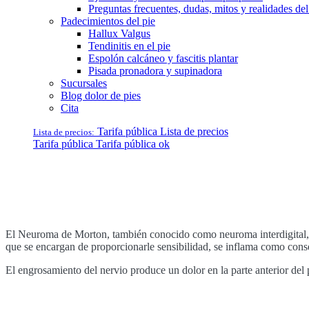
Preguntas frecuentes, dudas, mitos y realidades del
Padecimientos del pie
Hallux Valgus
Tendinitis en el pie
Espolón calcáneo y fascitis plantar
Pisada pronadora y supinadora
Sucursales
Blog dolor de pies
Cita
Tarifa pública
Lista de precios
Lista de precios:
Tarifa pública
Tarifa pública ok
PLANTILLAS ORTOPÉDICAS PARA 
El Neuroma de Morton, también conocido como neuroma interdigital, n
que se encargan de proporcionarle sensibilidad, se inflama como con
El engrosamiento del nervio produce un dolor en la parte anterior del