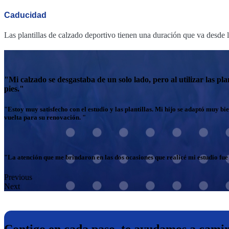
Caducidad
Las plantillas de calzado deportivo tienen una duración que va desde 
"Mi calzado se desgastaba de un solo lado, pero al utilizar las p
pies."
"Estoy muy satisfecho con el estudio y las plantillas. Mi hijo se adaptó muy b
vuelta para su renovación.
"
"La atención que me brindaron en las dos ocasiones que realicé mi estudio fue
Previous
Next
Contigo en cada paso, te ayudamos a cami