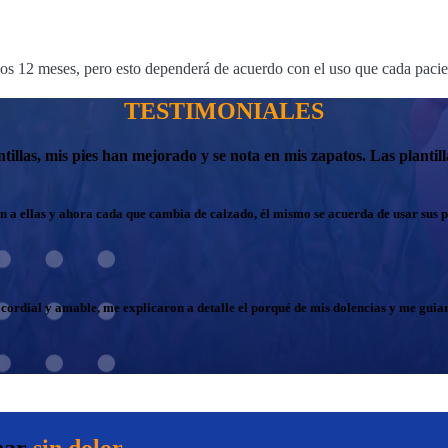
los 12 meses, pero esto dependerá de acuerdo con el uso que cada pacien
TESTIMONIALES
lantillas, mis pies han mejorado y se nota en mis zapatos. Las plan
ien a ellas y ahora cada que cambia de calzado, él mismo se acuerda de usar sus 
 cordial y amable, me explicaron a detalle el porqué de mis dolencias y me guia
nar
sin dolor