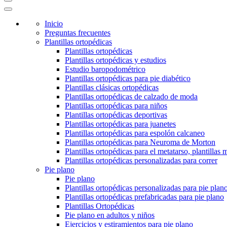
Inicio
Preguntas frecuentes
Plantillas ortopédicas
Plantillas ortopédicas
Plantillas ortopédicas y estudios
Estudio baropodométrico
Plantillas ortopédicas para pie diabético
Plantillas clásicas ortopédicas
Plantillas ortopédicas de calzado de moda
Plantillas ortopédicas para niños
Plantillas ortopédicas deportivas
Plantillas ortopédicas para juanetes
Plantillas ortopédicas para espolón calcaneo
Plantillas ortopédicas para Neuroma de Morton
Plantillas ortopédicas para el metatarso, plantillas 
Plantillas ortopédicas personalizadas para correr
Pie plano
Pie plano
Plantillas ortopédicas personalizadas para pie plan
Plantillas ortopédicas prefabricadas para pie plano
Plantillas Ortopédicas
Pie plano en adultos y niños
Ejercicios y estiramientos para pie plano