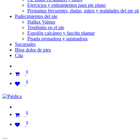
Ejercicios y estiramientos para pie plano
Preguntas frecuentes, dudas, mitos y realidades del pie p
Padecimientos del pie
Hallux Valgus
Tendinitis en el pie
Espolón calcáneo y fascitis plantar
Pisada pronadora y supinadora
Sucursales
Blog dolor de pies
Cita
0
0
0
0