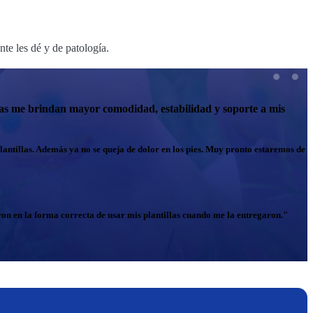
te les dé y de patología.
tillas me brindan mayor comodidad, estabilidad y soporte a mis
plantillas. Además ya no se queja de dolor en los pies. Muy pronto estaremos de
ron en la forma correcta de usar mis plantillas cuando me la entregaron."