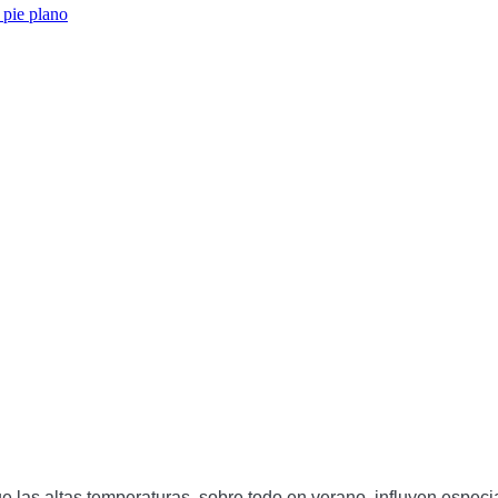
 pie plano
que las altas temperaturas, sobre todo en verano, influyen espec