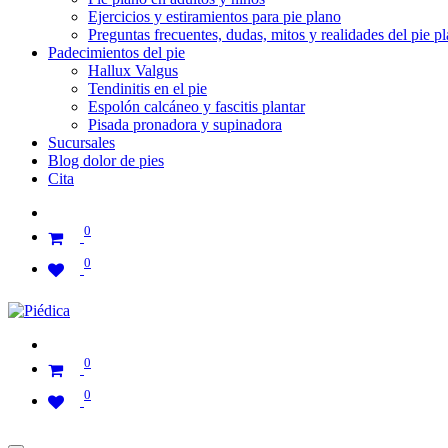
Ejercicios y estiramientos para pie plano
Preguntas frecuentes, dudas, mitos y realidades del pie p
Padecimientos del pie
Hallux Valgus
Tendinitis en el pie
Espolón calcáneo y fascitis plantar
Pisada pronadora y supinadora
Sucursales
Blog dolor de pies
Cita
0
0
0
0