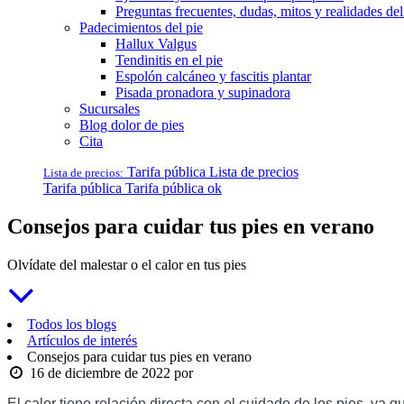
Preguntas frecuentes, dudas, mitos y realidades del
Padecimientos del pie
Hallux Valgus
Tendinitis en el pie
Espolón calcáneo y fascitis plantar
Pisada pronadora y supinadora
Sucursales
Blog dolor de pies
Cita
Tarifa pública
Lista de precios
Lista de precios:
Tarifa pública
Tarifa pública ok
Consejos para cuidar tus pies en verano
Olvídate del malestar o el calor en tus pies
Todos los blogs
Artículos de interés
Consejos para cuidar tus pies en verano
16 de diciembre de 2022
por
El calor tiene relación directa con el cuidado de los pies, ya 