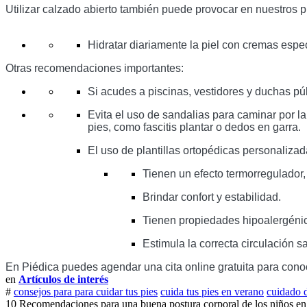
Utilizar calzado abierto también puede provocar en nuestros pi
Hidratar diariamente la piel con cremas espec
Otras recomendaciones importantes: 
Si acudes a piscinas, vestidores y duchas púb
Evita el uso de sandalias para caminar por la
pies, como fascitis plantar o dedos en garra. 
El uso de plantillas ortopédicas personaliza
Tienen un efecto termorregulador,
Brindar confort y estabilidad. 
Tienen propiedades hipoalergénica
Estimula la correcta circulación 
En Piédica puedes agendar una cita online gratuita para conoce
en
Artículos de interés
#
consejos para para cuidar tus pies
cuida tus pies en verano
cuidado d
10 Recomendaciones para una buena postura corporal de los niños en 