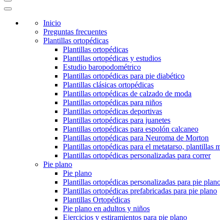
Inicio
Preguntas frecuentes
Plantillas ortopédicas
Plantillas ortopédicas
Plantillas ortopédicas y estudios
Estudio baropodométrico
Plantillas ortopédicas para pie diabético
Plantillas clásicas ortopédicas
Plantillas ortopédicas de calzado de moda
Plantillas ortopédicas para niños
Plantillas ortopédicas deportivas
Plantillas ortopédicas para juanetes
Plantillas ortopédicas para espolón calcaneo
Plantillas ortopédicas para Neuroma de Morton
Plantillas ortopédicas para el metatarso, plantillas 
Plantillas ortopédicas personalizadas para correr
Pie plano
Pie plano
Plantillas ortopédicas personalizadas para pie plan
Plantillas ortopédicas prefabricadas para pie plano
Plantillas Ortopédicas
Pie plano en adultos y niños
Ejercicios y estiramientos para pie plano