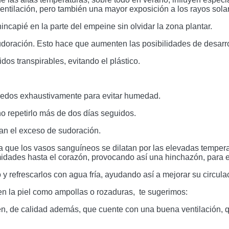
 ventilación, pero también una mayor exposición a los rayos sol
incapié en la parte del empeine sin olvidar la zona plantar. 
doración. Esto hace que aumenten las posibilidades de desarrol
idos transpirables, evitando el plástico. 
s dedos exhaustivamente para evitar humedad.
no repetirlo más de dos días seguidos.
ban el exceso de sudoración.
que los vasos sanguíneos se dilatan por las elevadas temperatu
midades hasta el corazón, provocando así una hinchazón, para 
 y refrescarlos con agua fría, ayudando así a mejorar su circula
n la piel como ampollas o rozaduras,  te sugerimos:
en, de calidad además, que cuente con una buena ventilación, qu