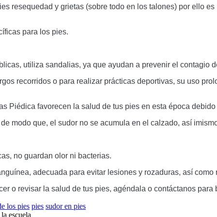
es resequedad y grietas (sobre todo en los talones) por ello es
íficas para los pies.
licas, utiliza sandalias, ya que ayudan a prevenir el contagio 
rgos recorridos o para realizar prácticas deportivas, su uso pr
das Piédica favorecen la salud de tus pies en esta época debido
 de modo que, el sudor no se acumula en el calzado, así imismo 
s, no guardan olor ni bacterias. 
sanguínea, adecuada para evitar lesiones y rozaduras, así como
r o revisar la salud de tus pies, agéndala o contáctanos para b
e los pies
pies
sudor en pies
la escuela