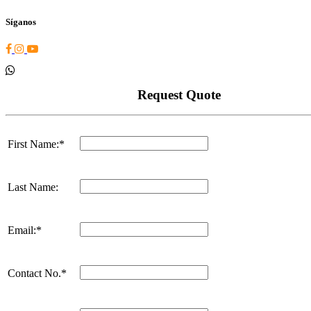
Síganos
Request Quote
First Name:*
Last Name:
Email:*
Contact No.*