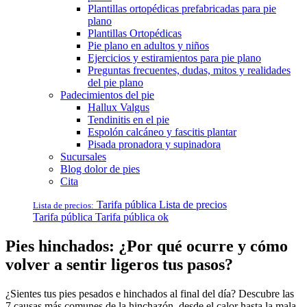
Plantillas ortopédicas prefabricadas para pie
plano
Plantillas Ortopédicas
Pie plano en adultos y niños
Ejercicios y estiramientos para pie plano
Preguntas frecuentes, dudas, mitos y realidades
del pie plano
Padecimientos del pie
Hallux Valgus
Tendinitis en el pie
Espolón calcáneo y fascitis plantar
Pisada pronadora y supinadora
Sucursales
Blog dolor de pies
Cita
Tarifa pública
Lista de precios
Lista de precios:
Tarifa pública
Tarifa pública ok
Pies hinchados: ¿Por qué ocurre y cómo
volver a sentir ligeros tus pasos?
¿Sientes tus pies pesados e hinchados al final del día? Descubre las
7 causas más comunes de la hinchazón, desde el calor hasta la mala