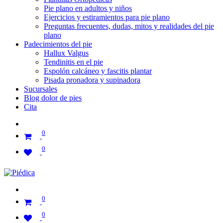
Pie plano en adultos y niños
Ejercicios y estiramientos para pie plano
Preguntas frecuentes, dudas, mitos y realidades del pie
plano
Padecimientos del pie
Hallux Valgus
Tendinitis en el pie
Espolón calcáneo y fascitis plantar
Pisada pronadora y supinadora
Sucursales
Blog dolor de pies
Cita
0
0
0
0