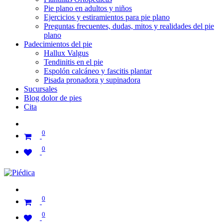
Pie plano en adultos y niños
Ejercicios y estiramientos para pie plano
Preguntas frecuentes, dudas, mitos y realidades del pie
plano
Padecimientos del pie
Hallux Valgus
Tendinitis en el pie
Espolón calcáneo y fascitis plantar
Pisada pronadora y supinadora
Sucursales
Blog dolor de pies
Cita
0
0
0
0