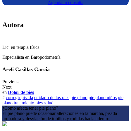
Agenda tu consulta
Autora
Lic. en terapia física
Especialista en Baropodometría
Areli Casillas García
Previous
Next
en
Dolor de pies
#
corregir pisada
cuidado de los pies
pie plano
pie plano niños
pie
plano tratamiento
pies
salud
¿Cómo afecta tener pie plano?
El pie plano puede ocasionar alteraciones en la marcha, pisada
pronadora y desviación de tobillos y rodillas hacia adentro