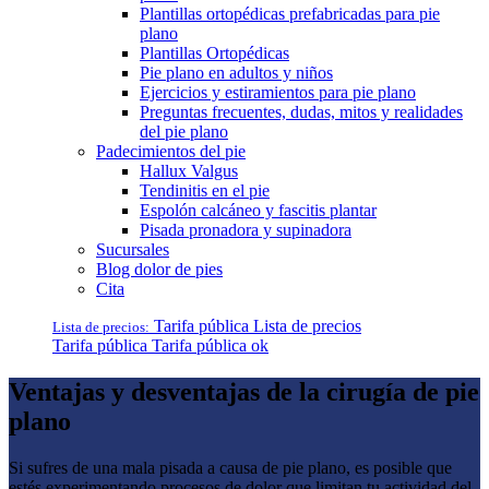
Plantillas ortopédicas prefabricadas para pie
plano
Plantillas Ortopédicas
Pie plano en adultos y niños
Ejercicios y estiramientos para pie plano
Preguntas frecuentes, dudas, mitos y realidades
del pie plano
Padecimientos del pie
Hallux Valgus
Tendinitis en el pie
Espolón calcáneo y fascitis plantar
Pisada pronadora y supinadora
Sucursales
Blog dolor de pies
Cita
Tarifa pública
Lista de precios
Lista de precios:
Tarifa pública
Tarifa pública ok
Ventajas y desventajas de la cirugía de pie
plano
Si sufres de una mala pisada a causa de pie plano, es posible que
estés experimentando procesos de dolor que limitan tu actividad del