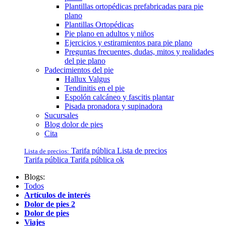
Plantillas ortopédicas prefabricadas para pie
plano
Plantillas Ortopédicas
Pie plano en adultos y niños
Ejercicios y estiramientos para pie plano
Preguntas frecuentes, dudas, mitos y realidades
del pie plano
Padecimientos del pie
Hallux Valgus
Tendinitis en el pie
Espolón calcáneo y fascitis plantar
Pisada pronadora y supinadora
Sucursales
Blog dolor de pies
Cita
Tarifa pública
Lista de precios
Lista de precios:
Tarifa pública
Tarifa pública ok
Blogs:
Todos
Artículos de interés
Dolor de pies 2
Dolor de pies
Viajes