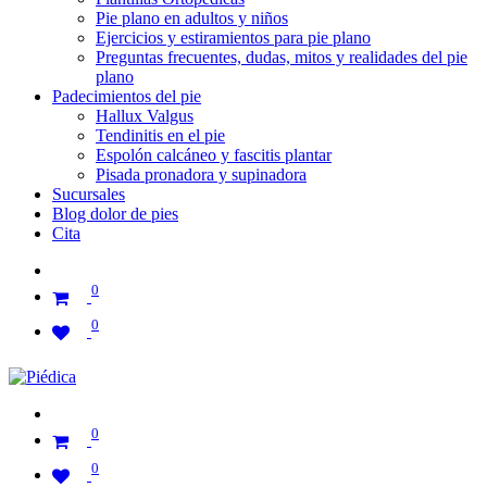
Pie plano en adultos y niños
Ejercicios y estiramientos para pie plano
Preguntas frecuentes, dudas, mitos y realidades del pie
plano
Padecimientos del pie
Hallux Valgus
Tendinitis en el pie
Espolón calcáneo y fascitis plantar
Pisada pronadora y supinadora
Sucursales
Blog dolor de pies
Cita
0
0
0
0