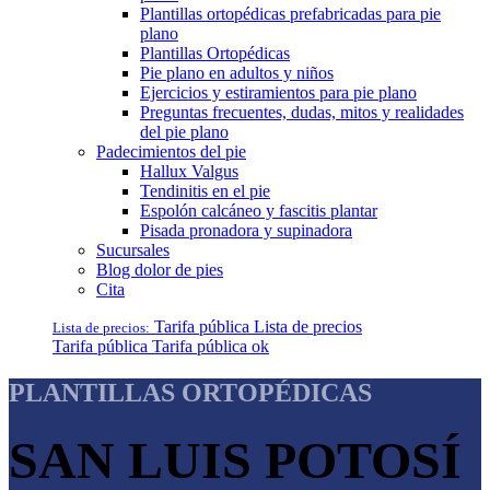
Plantillas ortopédicas prefabricadas para pie
plano
Plantillas Ortopédicas
Pie plano en adultos y niños
Ejercicios y estiramientos para pie plano
Preguntas frecuentes, dudas, mitos y realidades
del pie plano
Padecimientos del pie
Hallux Valgus
Tendinitis en el pie
Espolón calcáneo y fascitis plantar
Pisada pronadora y supinadora
Sucursales
Blog dolor de pies
Cita
Tarifa pública
Lista de precios
Lista de precios:
Tarifa pública
Tarifa pública ok
PLANTILLAS ORTOPÉDICAS
SAN LUIS POTOSÍ