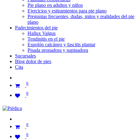
Pie plano en adultos y niños
Ejercicios y estiramientos para pie plano
Preguntas frecuentes, dudas, mitos y realidades del pie
plano
Padecimientos del pie
Hallux Valgus
Tendinitis en el pie
Espolón calcáneo y fascitis plantar
Pisada pronadora y supinadora
Sucursales
Blog dolor de pies
Cita
0
0
0
0