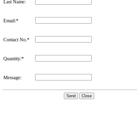
Last Name:
Email:*
Contact No.*
Quantity:*
Message:
Send
Close