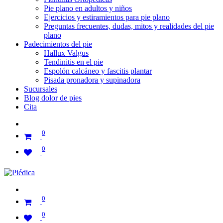
Pie plano en adultos y niños
Ejercicios y estiramientos para pie plano
Preguntas frecuentes, dudas, mitos y realidades del pie
plano
Padecimientos del pie
Hallux Valgus
Tendinitis en el pie
Espolón calcáneo y fascitis plantar
Pisada pronadora y supinadora
Sucursales
Blog dolor de pies
Cita
0
0
0
0