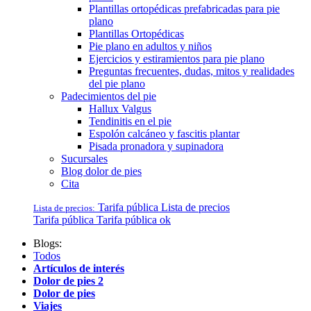
Plantillas ortopédicas prefabricadas para pie
plano
Plantillas Ortopédicas
Pie plano en adultos y niños
Ejercicios y estiramientos para pie plano
Preguntas frecuentes, dudas, mitos y realidades
del pie plano
Padecimientos del pie
Hallux Valgus
Tendinitis en el pie
Espolón calcáneo y fascitis plantar
Pisada pronadora y supinadora
Sucursales
Blog dolor de pies
Cita
Tarifa pública
Lista de precios
Lista de precios:
Tarifa pública
Tarifa pública ok
Blogs:
Todos
Artículos de interés
Dolor de pies 2
Dolor de pies
Viajes