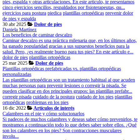
pies, espalda y otras articulaciones. En este artículo, te presentamos
cinco ejercicios sencillos, respaldados por fisioterapeutas, qu...
ejercicios para postura
piedica
plantillas ortopédicas
prevenir dolor
de pies y espalda
30 abr 2025
Dolor de pies
Daniela Martínez
Los beneficios de caminar descalzo
Caminar descalzo es una práctica milenaria que, en los últimos años,
ha ganado popularidad gracias a sus supuestos beneficios para la
salud. Pero, ¿es realmente bueno para tus pies? En este artículo e...
dolor de pies
plantillas ortopédicas
25 mar 2025
Dolor de pies
Plantillas ortopédicas prefabricadas vs. plantillas ortopédicas
personalizadas
Las plantillas ortopédicas son un tratamiento habitual al que acuden
muchas personas para prevenir lesiones o corregir la pisada. Se
pueden clasificar en dos principales grupos: las plantillas prefabr...
corregir pisada
cuidado de la postura
cuidado de los pies
plantillas
ortopédicas
problemas en los pies
16 dic 2022
Artículos de interés
Calambres en el pie y cómo solucionarlos
Si padeces de muchos calambres y deseas saber cómo prevenirlos, te
mostramos a continuación todo lo que debes saber sobre ellos. ¿Qué
son los calambres en los pies? Son contracciones musculares
involu...