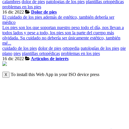
calambres
dolor de pies
patologías de los pies
plantillas ortopédicas
problemas en los pies
16 dic 2022
Dolor de pies
El cuidado de los pies además de estético, también debería ser
médico
Los pies son los que soportan nuestro peso todo el día, nos llevan a
todos lados y pese a todo, los pies son la parte del cuerpo más
olvidada. Su cuidado no debería ser únicamente estético, también
mé...
cuidado de los pies
dolor de pies
ortopedia
patologías de los pies
pie
plano
pies
plantillas ortopédicas
problemas en los pies
16 dic 2022
Artículos de interés
To install this Web App in your ISO device press
X