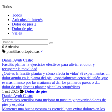
Todos
Todos
Artículos de interés
Dolor de pies 2
Dolor de pies
Viajes
6 Artículos
plantillas ortopédicas
×
Daniel Ayub Castro
Fascitis plantar: 3 ejercicios efectivos para aliviar el dolor y
recuperar la movilidad
¿Qué es la fascitis plantar y cómo afecta tu vida? Si experimentas un
dolor agudo en la planta del pie , especialmente cerca del talón, que
es más intenso por las mañanas al dar los primeros pasos o d...
dolor de pies
fascitis plantar
plantillas ortopédicas
1 oct 2025
Dolor de pies
Daniel Ayub Castro
5 ejercicios sencillos para mejorar tu postura y prevenir dolores de
pies y espalda
Mantener una buena postura es esencial para evitar dolores en los