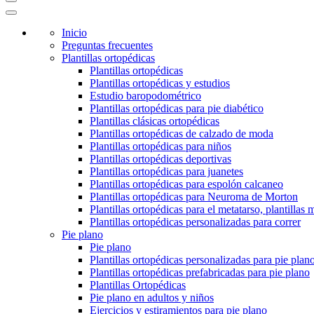
Inicio
Preguntas frecuentes
Plantillas ortopédicas
Plantillas ortopédicas
Plantillas ortopédicas y estudios
Estudio baropodométrico
Plantillas ortopédicas para pie diabético
Plantillas clásicas ortopédicas
Plantillas ortopédicas de calzado de moda
Plantillas ortopédicas para niños
Plantillas ortopédicas deportivas
Plantillas ortopédicas para juanetes
Plantillas ortopédicas para espolón calcaneo
Plantillas ortopédicas para Neuroma de Morton
Plantillas ortopédicas para el metatarso, plantillas 
Plantillas ortopédicas personalizadas para correr
Pie plano
Pie plano
Plantillas ortopédicas personalizadas para pie plan
Plantillas ortopédicas prefabricadas para pie plano
Plantillas Ortopédicas
Pie plano en adultos y niños
Ejercicios y estiramientos para pie plano