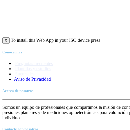
To install this Web App in your ISO device press
X
Conoce más
Preguntas frecuentes
Plantillas y estudios
Sucursales
Aviso de Priva
c
idad
Acerca de nosotros
Somos un equipo de profesionales que compartimos la misión de contrib
presiones plantares y de mediciones optoelectrónicas para valoración p
individuo.
Contacte con nosotros