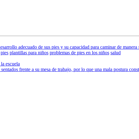
sarrollo adecuado de sus pies y su capacidad para caminar de manera sal
pies
plantillas para niños
problemas de pies en los niños
salud
la escuela
sentados frente a su mesa de trabajo, por lo que una mala postura consti