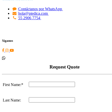
Contáctanos por WhatsApp
hola@piedica.com
55 2906 7754
Síganos
Request Quote
First Name:*
Last Name: