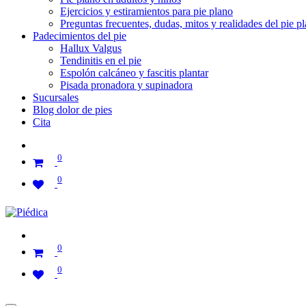
Ejercicios y estiramientos para pie plano
Preguntas frecuentes, dudas, mitos y realidades del pie p
Padecimientos del pie
Hallux Valgus
Tendinitis en el pie
Espolón calcáneo y fascitis plantar
Pisada pronadora y supinadora
Sucursales
Blog dolor de pies
Cita
0
0
0
0