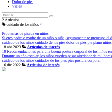
Dolor de pies
Viajes
2 Artículos
cuidado de los niños
×
Problemas de pisada en niños
Si eres padre o madre de un niño o niña, seguramente te preocupa el de
cuidado de los niños
cuidado de los pies
dolor de pies
pie plano niños
18 abr 2023
Artículos de interés
10 Recomendaciones para una buena postura corporal de los niños en 
Durante un año escolar, los niños pueden pasar alrededor de mil horas 
cuidado de los niños
cuidados de los pies
pies
postura corporal
16 dic 2022
Artículos de interés