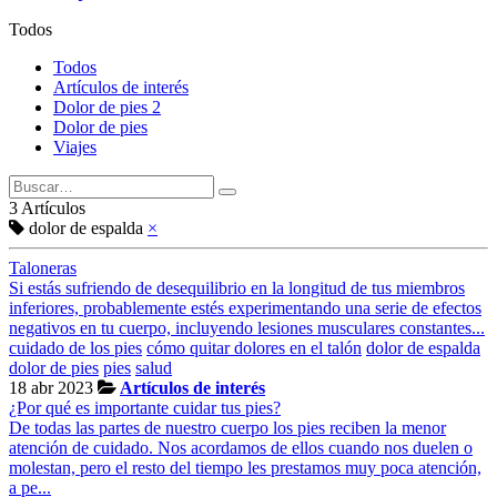
Todos
Todos
Artículos de interés
Dolor de pies 2
Dolor de pies
Viajes
3 Artículos
dolor de espalda
×
Taloneras
Si estás sufriendo de desequilibrio en la longitud de tus miembros
inferiores, probablemente estés experimentando una serie de efectos
negativos en tu cuerpo, incluyendo lesiones musculares constantes...
cuidado de los pies
cómo quitar dolores en el talón
dolor de espalda
dolor de pies
pies
salud
18 abr 2023
Artículos de interés
¿Por qué es importante cuidar tus pies?
De todas las partes de nuestro cuerpo los pies reciben la menor
atención de cuidado. Nos acordamos de ellos cuando nos duelen o
molestan, pero el resto del tiempo les prestamos muy poca atención,
a pe...