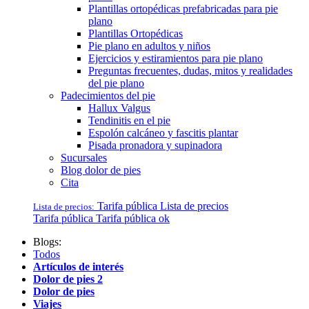
Plantillas ortopédicas prefabricadas para pie
plano
Plantillas Ortopédicas
Pie plano en adultos y niños
Ejercicios y estiramientos para pie plano
Preguntas frecuentes, dudas, mitos y realidades
del pie plano
Padecimientos del pie
Hallux Valgus
Tendinitis en el pie
Espolón calcáneo y fascitis plantar
Pisada pronadora y supinadora
Sucursales
Blog dolor de pies
Cita
Tarifa pública
Lista de precios
Lista de precios:
Tarifa pública
Tarifa pública ok
Blogs:
Todos
Artículos de interés
Dolor de pies 2
Dolor de pies
Viajes