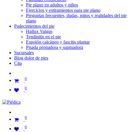
Pie plano en adultos y niños
Ejercicios y estiramientos para pie plano
Preguntas frecuentes, dudas, mitos y realidades del pie
plano
Padecimientos del pie
Hallux Valgus
Tendinitis en el pie
Espolón calcáneo y fascitis plantar
Pisada pronadora y supinadora
Sucursales
Blog dolor de pies
Cita
0
0
0
0