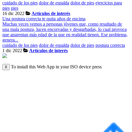
cuidado de los pies
dolor de espalda
dolor de pies
ejercicios para
pies
pies
16 dic 2022
Artículos de interés
Una postura correcta te quita años de encima
Muchas veces vemos a personas jóvenes que, como resultado de
una mala postura, lucen encorvadas y desgarbadas, lo cual provoca
que aparentan más edad de la que en realidad tienen. Ese problema,
genera...
cuidado de los pies
dolor de espalda
dolor de pies
postura correcta
1 dic 2022
Artículos de interés
To install this Web App in your ISO device press
X