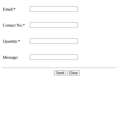
Email:*
Contact No.*
Quantity:*
Message:
Send
Close