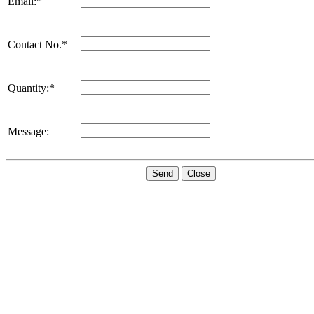
Email:*
Contact No.*
Quantity:*
Message:
Send
Close