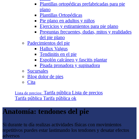
Plantillas ortopédicas prefabricadas para pie
plano
Plantillas Ortopédicas
Pie plano en adultos y niños
Ejercicios y estiramientos para pie plano
Preguntas frecuentes, dudas, mitos y realidades
del pie plano
Padecimientos del pie
Hallux Valgus
Tendinitis en el pie
Espolón calcáneo y fascitis plantar
Pisada pronadora y supinadora
Sucursales
Blog dolor de pies
Cita
Tarifa pública
Lista de precios
Lista de precios:
Tarifa pública
Tarifa pública ok
Anatomía: tendones del pie
Si durante tu día realizas actividades físicas con movimientos
repetitivos puedes estar lastimando los tendones y desatar efectos
adversos