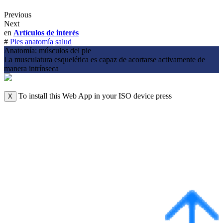
Previous
Next
en
Artículos de interés
#
Pies
anatomía
salud
Anatomía: músculos del pie
La musculatura esquelética es capaz de acortarse activamente de
manera intrínseca
To install this Web App in your ISO device press
X