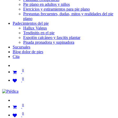
Pie plano en adultos y niños
Ejercicios y estiramientos para pie plano
Preguntas frecuentes, dudas, mitos y realidades del pie
plano
Padecimientos del pie
Hallux Valgus
Tendinitis en el pie
Espolón calcáneo y fascitis plantar
Pisada pronadora y supinadora
Sucursales
Blog dolor de pies
Cita
0
0
0
0