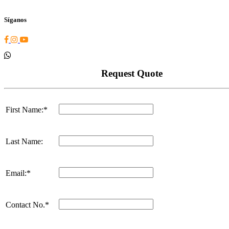
and then Add to Home Screen.
Conoce más
Preguntas frecuentes
Plantillas y estudios
Sucursales
Aviso de Priva
c
idad
Acerca de nosotros