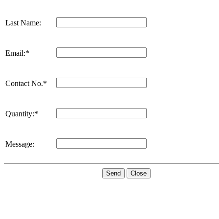
Last Name:
Email:*
Contact No.*
Quantity:*
Message:
Send
Close