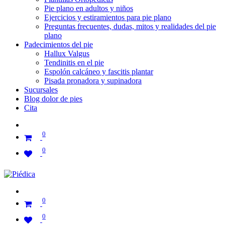
Pie plano en adultos y niños
Ejercicios y estiramientos para pie plano
Preguntas frecuentes, dudas, mitos y realidades del pie
plano
Padecimientos del pie
Hallux Valgus
Tendinitis en el pie
Espolón calcáneo y fascitis plantar
Pisada pronadora y supinadora
Sucursales
Blog dolor de pies
Cita
0
0
0
0