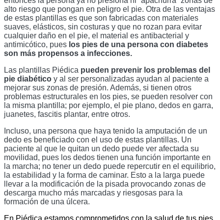
entonces la persona ya no presiona ni “apachurra” zonas de 
alto riesgo que pongan en peligro el pie. Otra de las ventajas 
de estas plantillas es que son fabricadas con materiales 
suaves, elásticos, sin costuras y que no rozan para evitar 
cualquier daño en el pie, el material es antibacterial y 
antimicótico, pues 
los pies de una persona con diabetes 
son más propensos a infecciones.
Las plantillas Piédica 
pueden prevenir los problemas del 
pie diabético
 y al ser personalizadas ayudan al paciente a 
mejorar sus zonas de presión. Además, si tienen otros 
problemas estructurales en los pies, se pueden resolver con 
la misma plantilla; por ejemplo, el pie plano, dedos en garra, 
juanetes, fascitis plantar, entre otros. 
Incluso, una persona que haya tenido la amputación de un 
dedo es beneficiado con el uso de estas plantillas. Un 
paciente al que le quitan un dedo puede ver afectada su 
movilidad, pues los dedos tienen una función importante en 
la marcha; no tener un dedo puede repercutir en el equilibrio, 
la estabilidad y la forma de caminar. Esto a la larga puede 
llevar a la modificación de la pisada provocando zonas de 
descarga mucho más marcadas y riesgosas para la 
formación de una úlcera. 
En Piédica estamos comprometidos con la salud de tus pies, 