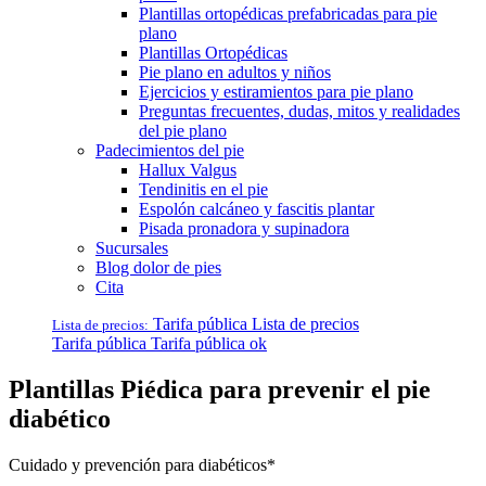
Plantillas ortopédicas prefabricadas para pie
plano
Plantillas Ortopédicas
Pie plano en adultos y niños
Ejercicios y estiramientos para pie plano
Preguntas frecuentes, dudas, mitos y realidades
del pie plano
Padecimientos del pie
Hallux Valgus
Tendinitis en el pie
Espolón calcáneo y fascitis plantar
Pisada pronadora y supinadora
Sucursales
Blog dolor de pies
Cita
Tarifa pública
Lista de precios
Lista de precios:
Tarifa pública
Tarifa pública ok
Plantillas Piédica para prevenir el pie
diabético
Cuidado y prevención para diabéticos*