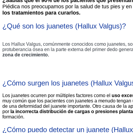
¿Sabías que el 90% de los pacientes que presenta
Piédica nos preocupamos por la salud de tus pies y en
los tratamientos para curarlos.
¿Qué son los juanetes (Hallux Valgus)?
Los Hallux Valgus, comúnmente conocidos como juanetes, so
protuberancia ósea en la parte externa del primer dedo gener
zona de crecimiento.
¿Cómo surgen los juanetes (Hallux Valgu
Los juanetes ocurren por múltiples factores como el 
uso exces
muy común que los pacientes con juanetes a menudo tengan un f
de una deformidad del juanete importante. Otro causa de la ap
por 
la incorrecta distribución de cargas o presiones
plant
formación.
¿Cómo puedo detectar un juanete (Hallux