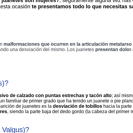
n juanetes son mujeres?
, seguramente alguna vez has 
 esta ocasión 
te presentamos todo lo que necesitas s
n 
malformaciones que ocurren en la articulación metatarso 
ando una desviación del mismo. Los juanetes 
presentan dolor a
s)? 
ivo de calzado con puntas estrechas y tacón alto
; así mism
amiliar de primer grado que ha tenido un juanete o pie plano. 
arición de juanetes es la 
desviación de tobillos
 hacia la part
ares
, siendo la parte baja del dedo gordo (la cabeza del primer
 Valgus)? 