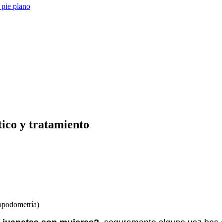
 pie plano
tico y tratamiento
ropodometría)