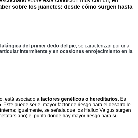
escuchado sobre esta condición muy común, en 
aber sobre los juanetes: desde cómo surgen hasta 
falángica del primer dedo del pie
, se caracterizan por una 
rticular intermitente y en ocasiones enrojecimiento en la 
o, está asociado a 
factores genéticos o hereditarios
. Es 
Este puede ser el mayor factor de riesgo para el desarrollo 
e interna; igualmente, se señala que los Hallux Valgus surgen 
 metatarsiano) el punto donde hay mayor riesgo para su 