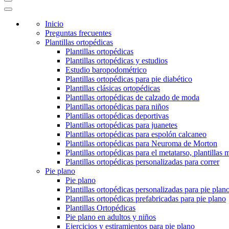
Inicio
Preguntas frecuentes
Plantillas ortopédicas
Plantillas ortopédicas
Plantillas ortopédicas y estudios
Estudio baropodométrico
Plantillas ortopédicas para pie diabético
Plantillas clásicas ortopédicas
Plantillas ortopédicas de calzado de moda
Plantillas ortopédicas para niños
Plantillas ortopédicas deportivas
Plantillas ortopédicas para juanetes
Plantillas ortopédicas para espolón calcaneo
Plantillas ortopédicas para Neuroma de Morton
Plantillas ortopédicas para el metatarso, plantillas 
Plantillas ortopédicas personalizadas para correr
Pie plano
Pie plano
Plantillas ortopédicas personalizadas para pie plan
Plantillas ortopédicas prefabricadas para pie plano
Plantillas Ortopédicas
Pie plano en adultos y niños
Ejercicios y estiramientos para pie plano