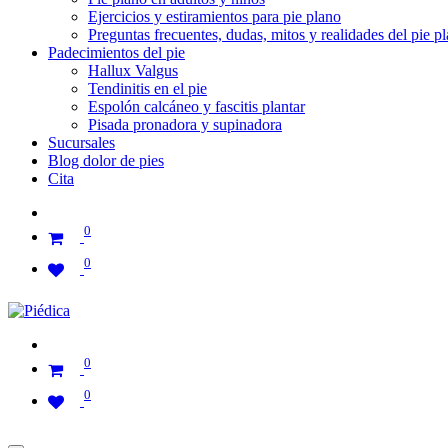
Ejercicios y estiramientos para pie plano
Preguntas frecuentes, dudas, mitos y realidades del pie p
Padecimientos del pie
Hallux Valgus
Tendinitis en el pie
Espolón calcáneo y fascitis plantar
Pisada pronadora y supinadora
Sucursales
Blog dolor de pies
Cita
0
0
0
0