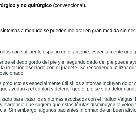
rúrgico y no quirúrgico
 (convencional).
os síntomas a menudo se pueden mejorar en gran medida sin nece
dos con suficiente espacio en el antepié, especialmente uno q
ntre el dedo gordo del pie y el segundo dedo del pie puede ayu
y la irritación asociada con el juanete. Se recomienda utilizar du
posicionado.
e producto es especialmente útil si los síntomas incluyen dolor 
 que ayudan a el confort y detener que el pie se siga deformand
izado para tratar los síntomas asociados con el Hallux Valgus. 
ay evidencia que sugiera que estas férulas disminuyen la veloc
ia. Sin embargo, algunos pacientes informan de un buen alivio 