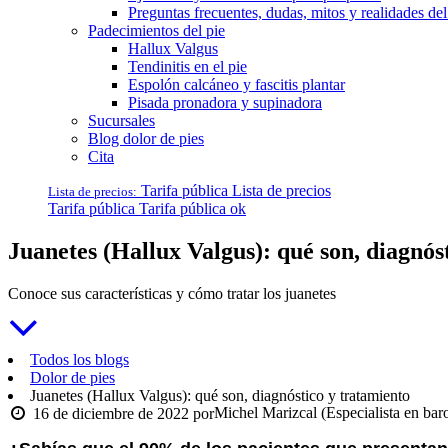
Preguntas frecuentes, dudas, mitos y realidades del
Padecimientos del pie
Hallux Valgus
Tendinitis en el pie
Espolón calcáneo y fascitis plantar
Pisada pronadora y supinadora
Sucursales
Blog dolor de pies
Cita
Tarifa pública
Lista de precios
Lista de precios:
Tarifa pública
Tarifa pública ok
Juanetes (Hallux Valgus): qué son, diagnós
Conoce sus características y cómo tratar los juanetes
Todos los blogs
Dolor de pies
Juanetes (Hallux Valgus): qué son, diagnóstico y tratamiento
Michel Marizcal (Especialista en ba
16 de diciembre de 2022
por