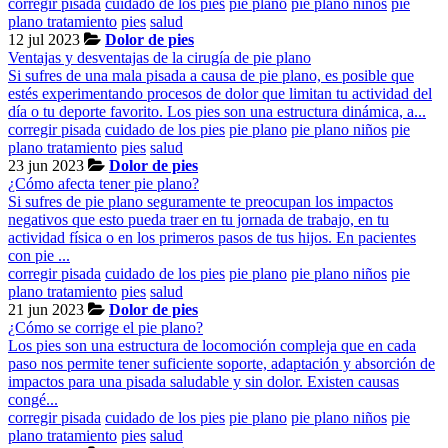
corregir pisada
cuidado de los pies
pie plano
pie plano niños
pie
plano tratamiento
pies
salud
12 jul 2023
Dolor de pies
Ventajas y desventajas de la cirugía de pie plano
Si sufres de una mala pisada a causa de pie plano, es posible que
estés experimentando procesos de dolor que limitan tu actividad del
día o tu deporte favorito. Los pies son una estructura dinámica, a...
corregir pisada
cuidado de los pies
pie plano
pie plano niños
pie
plano tratamiento
pies
salud
23 jun 2023
Dolor de pies
¿Cómo afecta tener pie plano?
Si sufres de pie plano seguramente te preocupan los impactos
negativos que esto pueda traer en tu jornada de trabajo, en tu
actividad física o en los primeros pasos de tus hijos. En pacientes
con pie ...
corregir pisada
cuidado de los pies
pie plano
pie plano niños
pie
plano tratamiento
pies
salud
21 jun 2023
Dolor de pies
¿Cómo se corrige el pie plano?
Los pies son una estructura de locomoción compleja que en cada
paso nos permite tener suficiente soporte, adaptación y absorción de
impactos para una pisada saludable y sin dolor. Existen causas
congé...
corregir pisada
cuidado de los pies
pie plano
pie plano niños
pie
plano tratamiento
pies
salud