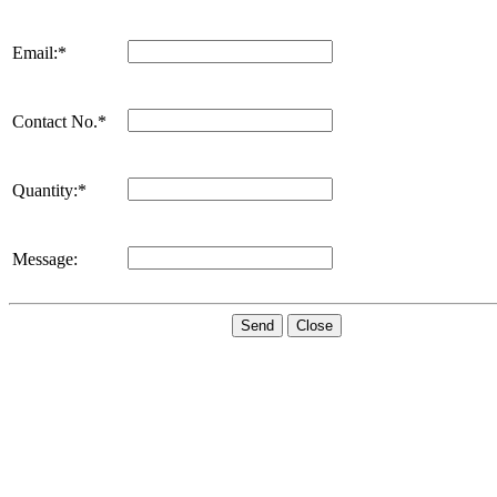
Email:*
Contact No.*
Quantity:*
Message:
Send
Close