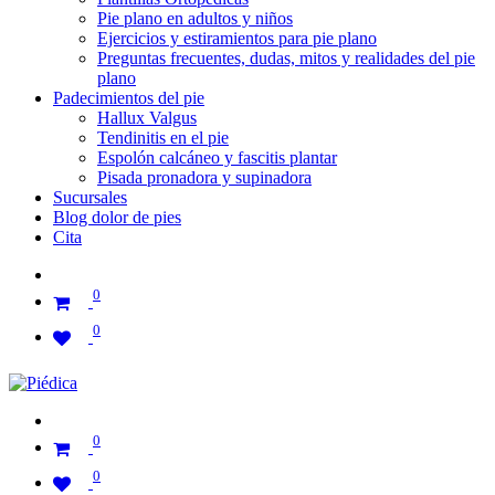
Pie plano en adultos y niños
Ejercicios y estiramientos para pie plano
Preguntas frecuentes, dudas, mitos y realidades del pie
plano
Padecimientos del pie
Hallux Valgus
Tendinitis en el pie
Espolón calcáneo y fascitis plantar
Pisada pronadora y supinadora
Sucursales
Blog dolor de pies
Cita
0
0
0
0