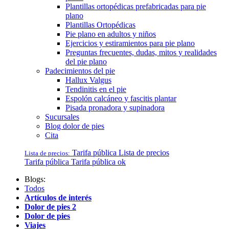
Plantillas ortopédicas prefabricadas para pie
plano
Plantillas Ortopédicas
Pie plano en adultos y niños
Ejercicios y estiramientos para pie plano
Preguntas frecuentes, dudas, mitos y realidades
del pie plano
Padecimientos del pie
Hallux Valgus
Tendinitis en el pie
Espolón calcáneo y fascitis plantar
Pisada pronadora y supinadora
Sucursales
Blog dolor de pies
Cita
Tarifa pública
Lista de precios
Lista de precios:
Tarifa pública
Tarifa pública ok
Blogs:
Todos
Artículos de interés
Dolor de pies 2
Dolor de pies
Viajes