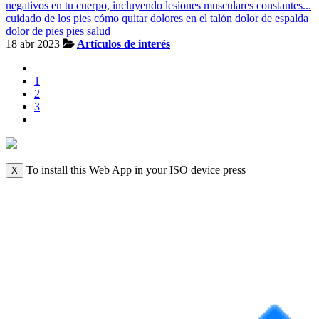
negativos en tu cuerpo, incluyendo lesiones musculares constantes...
cuidado de los pies
cómo quitar dolores en el talón
dolor de espalda
dolor de pies
pies
salud
18 abr 2023
Artículos de interés
1
2
3
To install this Web App in your ISO device press
X