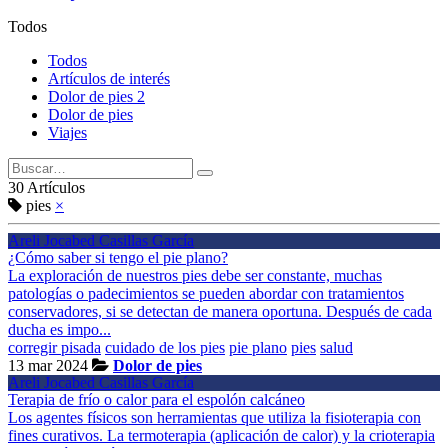
Todos
Todos
Artículos de interés
Dolor de pies 2
Dolor de pies
Viajes
30 Artículos
pies
×
Areli Jocabed Casillas García
¿Cómo saber si tengo el pie plano?
La exploración de nuestros pies debe ser constante, muchas
patologías o padecimientos se pueden abordar con tratamientos
conservadores, si se detectan de manera oportuna. Después de cada
ducha es impo...
corregir pisada
cuidado de los pies
pie plano
pies
salud
13 mar 2024
Dolor de pies
Areli Jocabed Casillas García
Terapia de frío o calor para el espolón calcáneo
Los agentes físicos son herramientas que utiliza la fisioterapia con
fines curativos. La termoterapia (aplicación de calor) y la crioterapia