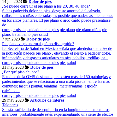
14 jun 2023
Dolor de pies
¿Se puede corregir el pie plano a los 20, 30, 40 años?
Si has padecido dolor en pies, desgaste anormal del calzado,
callosidades o uñas enterradas, es posible que padezcas alteraciones
en los arcos plantares. El pie plano o arco caído puede presentarse
de...
corregir pisada
cuidado de los pies
pie plano
pie plano niños
pie
plano tratamiento
pies
salud
7 jun 2023
Dolor de pies
Pie plano vs pie normal ¿cómo distinguirlo?
La Secretaría de Salud en México señala que alrededor del 20% de
la población padece pie plano , elevando el riesgo a padecer dolor,
inflamación y desgastes articulares en pies, tobillos, rodillas, ca...
corregir pisada
cuidado de los pies
pies
salud
31 may 2023
Dolor de pies
¿Por qué piso chueco?
Estudios de la OMS destacan que existen más de 150 patologías y
padecimientos que se relacionan a una mala pisada , entre las más
comunes; fascitis plantar, talalgias, metatarsalgias, espolón
calcáneo...
corregir pisada
cuidado de los pies
pies
salud
29 may 2023
Artículos de interés
Taloneras
Si estás sufriendo de desequilibrio en la longitud de tus miembros
inferiores, probablemente estés experimentando una serie de efectos