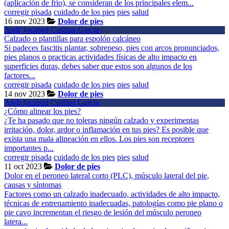
(aplicación de frío), se consideran de los principales elem...
corregir pisada
cuidado de los pies
pies
salud
16 nov 2023
Dolor de pies
Areli Jocabed Casillas García
Calzado o plantillas para espolón calcáneo
Si padeces fascitis plantar, sobrepeso, pies con arcos pronunciados,
pies planos o practicas actividades físicas de alto impacto en
superficies duras, debes saber que estos son algunos de los
factores...
corregir pisada
cuidado de los pies
pies
salud
14 nov 2023
Dolor de pies
Areli Jocabed Casillas García
¿Cómo alinear los pies?
¿Te ha pasado que no toleras ningún calzado y experimentas
irritación, dolor, ardor o inflamación en tus pies? Es posible que
exista una mala alineación en ellos. Los pies son receptores
importantes p...
corregir pisada
cuidado de los pies
pies
salud
11 oct 2023
Dolor de pies
Dolor en el peroneo lateral corto (PLC), músculo lateral del pie,
causas y síntomas
Factores como un calzado inadecuado, actividades de alto impacto,
técnicas de entrenamiento inadecuadas, patologías como pie plano o
pie cavo incrementan el riesgo de lesión del músculo peroneo
latera...