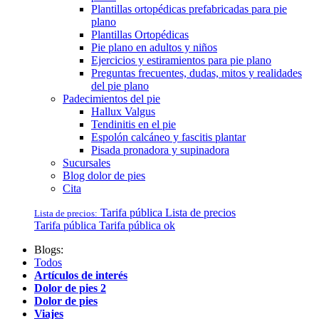
Plantillas ortopédicas prefabricadas para pie
plano
Plantillas Ortopédicas
Pie plano en adultos y niños
Ejercicios y estiramientos para pie plano
Preguntas frecuentes, dudas, mitos y realidades
del pie plano
Padecimientos del pie
Hallux Valgus
Tendinitis en el pie
Espolón calcáneo y fascitis plantar
Pisada pronadora y supinadora
Sucursales
Blog dolor de pies
Cita
Tarifa pública
Lista de precios
Lista de precios:
Tarifa pública
Tarifa pública ok
Blogs:
Todos
Artículos de interés
Dolor de pies 2
Dolor de pies
Viajes