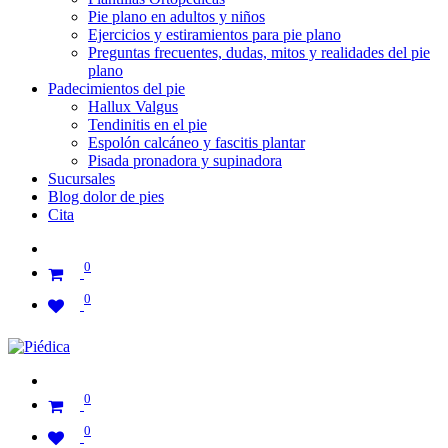
Pie plano en adultos y niños
Ejercicios y estiramientos para pie plano
Preguntas frecuentes, dudas, mitos y realidades del pie
plano
Padecimientos del pie
Hallux Valgus
Tendinitis en el pie
Espolón calcáneo y fascitis plantar
Pisada pronadora y supinadora
Sucursales
Blog dolor de pies
Cita
0
0
0
0