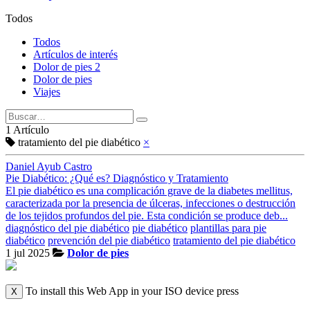
Todos
Todos
Artículos de interés
Dolor de pies 2
Dolor de pies
Viajes
1 Artículo
tratamiento del pie diabético
×
Daniel Ayub Castro
Pie Diabético: ¿Qué es? Diagnóstico y Tratamiento
El pie diabético es una complicación grave de la diabetes mellitus,
caracterizada por la presencia de úlceras, infecciones o destrucción
de los tejidos profundos del pie. Esta condición se produce deb...
diagnóstico del pie diabético
pie diabético
plantillas para pie
diabético
prevención del pie diabético
tratamiento del pie diabético
1 jul 2025
Dolor de pies
To install this Web App in your ISO device press
X