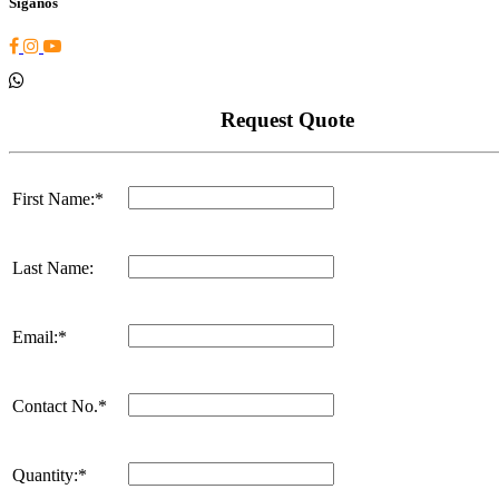
Síganos
Request Quote
First Name:*
Last Name:
Email:*
Contact No.*
Quantity:*