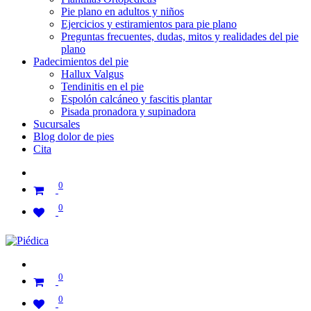
Pie plano en adultos y niños
Ejercicios y estiramientos para pie plano
Preguntas frecuentes, dudas, mitos y realidades del pie
plano
Padecimientos del pie
Hallux Valgus
Tendinitis en el pie
Espolón calcáneo y fascitis plantar
Pisada pronadora y supinadora
Sucursales
Blog dolor de pies
Cita
0
0
0
0