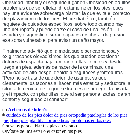
Obesidad Infantil y el segundo lugar en Obesidad en adultos, 
problemas que se reflejan directamente en los pies, pues 
hay una evidente sobrecarga plantar, la que evita el correcto 
desplazamiento de los pies. El pie diabético, también 
requiere de cuidados específicos, sobre todo cuando hay 
una neuropatía y puede darse el caso de una lesión. El 
estudio y diagnóstico, serán capaces de liberar de presión 
esa zona vulnerable, para evitar un daño mayor. 
Finalmente advirtió que la moda suele ser caprichosa y 
exigir tacones elevadísimos, los que pueden ocasionar 
dolores de espalda baja, en pantorrillas, tobillos y desde 
luego en pies, además de hacer de la caminata, una 
actividad de alto riesgo, debido a esguinces y torceduras. 
“Pero no se trata de que dejen de usarlos, ya que 
ciertamente los tacones sí hacen más estética y seductora la 
silueta femenina, de lo que se trata es de proteger la pisada 
y el impacto, con plantillas, que al ser personalizadas, darán 
confort y seguridad al caminar”.
en
Artículos de interés
#
cuidado de los pies
dolor de pies
ortopedia
patologías de los pies
pie plano
pies
plantillas ortopédicas
problemas en los pies
Consejos para cuidar tus pies en verano
Olvídate del malestar o el calor en tus pies