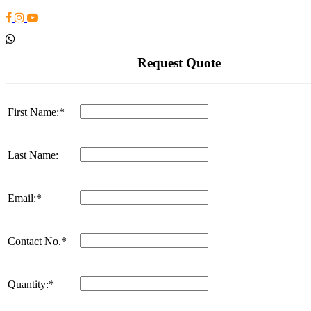
Request Quote
First Name:*
Last Name:
Email:*
Contact No.*
Quantity:*