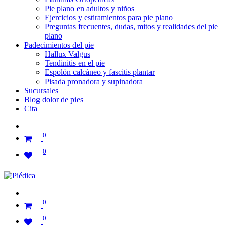
Pie plano en adultos y niños
Ejercicios y estiramientos para pie plano
Preguntas frecuentes, dudas, mitos y realidades del pie
plano
Padecimientos del pie
Hallux Valgus
Tendinitis en el pie
Espolón calcáneo y fascitis plantar
Pisada pronadora y supinadora
Sucursales
Blog dolor de pies
Cita
0
0
0
0