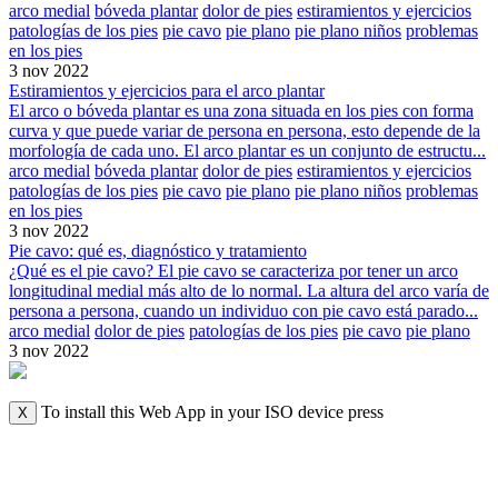
arco medial
bóveda plantar
dolor de pies
estiramientos y ejercicios
patologías de los pies
pie cavo
pie plano
pie plano niños
problemas
en los pies
3 nov 2022
Estiramientos y ejercicios para el arco plantar
El arco o bóveda plantar es una zona situada en los pies con forma
curva y que puede variar de persona en persona, esto depende de la
morfología de cada uno. El arco plantar es un conjunto de estructu...
arco medial
bóveda plantar
dolor de pies
estiramientos y ejercicios
patologías de los pies
pie cavo
pie plano
pie plano niños
problemas
en los pies
3 nov 2022
Pie cavo: qué es, diagnóstico y tratamiento
¿Qué es el pie cavo? El pie cavo se caracteriza por tener un arco
longitudinal medial más alto de lo normal. La altura del arco varía de
persona a persona, cuando un individuo con pie cavo está parado...
arco medial
dolor de pies
patologías de los pies
pie cavo
pie plano
3 nov 2022
To install this Web App in your ISO device press
X