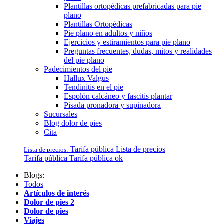
Plantillas ortopédicas prefabricadas para pie
plano
Plantillas Ortopédicas
Pie plano en adultos y niños
Ejercicios y estiramientos para pie plano
Preguntas frecuentes, dudas, mitos y realidades
del pie plano
Padecimientos del pie
Hallux Valgus
Tendinitis en el pie
Espolón calcáneo y fascitis plantar
Pisada pronadora y supinadora
Sucursales
Blog dolor de pies
Cita
Tarifa pública
Lista de precios
Lista de precios:
Tarifa pública
Tarifa pública ok
Blogs:
Todos
Artículos de interés
Dolor de pies 2
Dolor de pies
Viajes