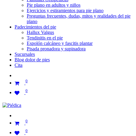
Pie plano en adultos y niños
Ejercicios y estiramientos para pie plano
Preguntas frecuentes, dudas, mitos y realidades del pie
plano
Padecimientos del pie
Hallux Valgus
Tendinitis en el pie
Espolón calcáneo y fascitis plantar
Pisada pronadora y supinadora
Sucursales
Blog dolor de pies
Cita
0
0
0
0