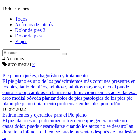
Dolor de pies
Todos
Artículos de interés
Dolor de pies 2
Dolor de pies
Viajes
4 Artículos
arco medial
×
Pie plano: qué es, diagnóstico y tratamiento
El pie plano es uno de los padecimientos más comunes presentes en
los pies, tanto de niños, adultos y adultos mayores, el cual puede
causar dolor, cambios en la marcha, limitaciones en las actividades...
arco medial
bóveda plantar
dolor de pies
patologías de los pies
pie
plano
pie plano tratamiento
problemas en los pies
pronación
16 dic 2022
Estiramientos y ejercicios para el Pie plano
El pie plano es un padecimiento frecuente que generalmente no
causa dolor, puede desarrollarse cuando los arcos no se desarrollan
durante la infancia o, bien, se puede presentar después de una lesión
...